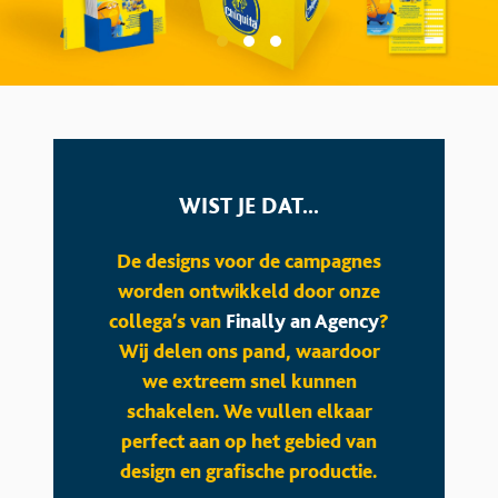
WIST JE DAT...
De designs voor de campagnes
worden ontwikkeld door onze
collega’s van
Finally an Agency
?
Wij delen ons pand, waardoor
we extreem snel kunnen
schakelen. We vullen elkaar
perfect aan op het gebied van
design en grafische productie.